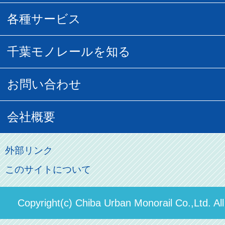
団体乗車
払い戻し
駅窓口販売チケット
各種サービス
空の散歩道
フリーきっぷ
フリーきっぷ
千葉モノグッズ
モノちゃんトラベル
千葉モノレールを知る
URBAN FLYER時刻表
貸切列車
チバノサト1日周遊きっぷ
葭川となみグッズ
貸切列車
営業距離世界最長
お問い合わせ
記念切符
俺ガイルグッズ
広告募集
車両紹介
お客様の声
会社概要
割引制度
初音ミクグッズ
ロケーションサービス
モノちゃん
よくあるご質問
その他のご案内
会社概要
俺の妹。
外部リンク
直営駐車場パーク＆ライド
お問い合わせ先
このサイトについて
パスモのご案内
社長ごあいさつ
ステーションギャラリー
運送約款
決算概要
Copyright(c) Chiba Urban Monorail Co.,Ltd. Al
駅構内出店者様募集