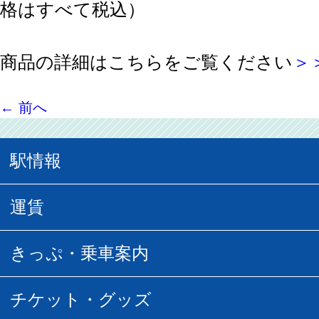
格はすべて税込）
商品の詳細はこちらをご覧ください
＞
←
前へ
駅情報
駅情報
運賃
駅時刻表
普通運賃
きっぷ・乗車案内
所要時間
定期運賃
乗車券の種類
チケット・グッズ
空中さんぽマップ