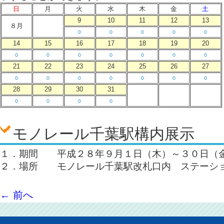
日
月
火
水
木
金
土
9
10
11
12
13
８月
○
○
○
○
○
14
15
16
17
18
19
20
○
○
○
○
○
○
○
21
22
23
24
25
26
27
○
○
○
○
○
○
○
28
29
30
31
○
○
○
○
モノレール千葉駅構内展示
１．期間 平成２８年９月１日（木）～３０日（
２．場所 モノレール千葉駅改札口内 ステーシ
←
前へ