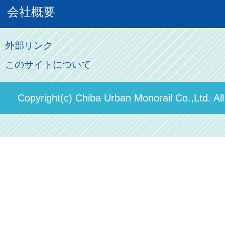
車両紹介
お客様の声
会社概要
割引制度
初音ミクグッズ
ロケーションサービス
モノちゃん
よくあるご質問
その他のご案内
会社概要
俺の妹。
外部リンク
直営駐車場パーク＆ライド
お問い合わせ先
このサイトについて
パスモのご案内
社長ごあいさつ
ステーションギャラリー
運送約款
決算概要
Copyright(c) Chiba Urban Monorail Co.,Ltd. Al
駅構内出店者様募集
輸送人員の推移（PDF）
安全報告書
中期経営計画
個人情報保護方針