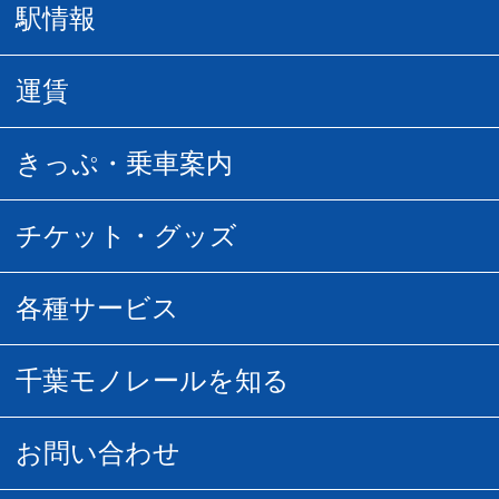
駅情報
駅情報
運賃
駅時刻表
普通運賃
きっぷ・乗車案内
所要時間
定期運賃
乗車券の種類
チケット・グッズ
空中さんぽマップ
団体乗車
払い戻し
駅窓口販売チケット
各種サービス
空の散歩道
フリーきっぷ
フリーきっぷ
千葉モノグッズ
モノちゃんトラベル
千葉モノレールを知る
URBAN FLYER時刻表
貸切列車
チバノサト1日周遊きっぷ
葭川となみグッズ
貸切列車
営業距離世界最長
お問い合わせ
記念切符
俺ガイルグッズ
広告募集