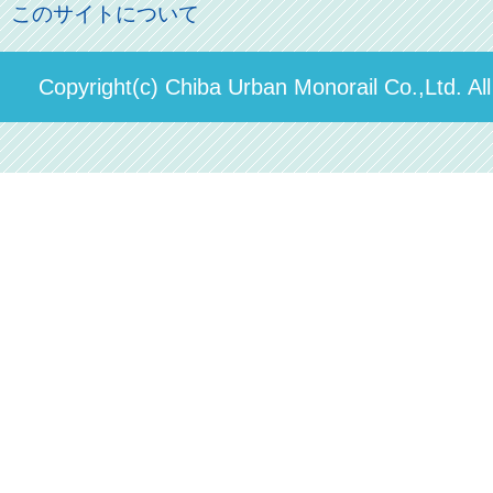
お問い合わせ先
このサイトについて
パスモのご案内
社長ごあいさつ
ステーションギャラリー
運送約款
決算概要
Copyright(c) Chiba Urban Monorail Co.,Ltd. Al
駅構内出店者様募集
輸送人員の推移（PDF）
安全報告書
中期経営計画
個人情報保護方針
国民保護業務計画（PDF）
カスタマーハラスメントに対する方針（PDF）
採用情報