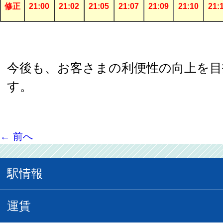
修正
21:00
21:02
21:05
21:07
21:09
21:10
21:
今後も、お客さまの利便性の向上を
す。
←
前へ
駅情報
駅情報
運賃