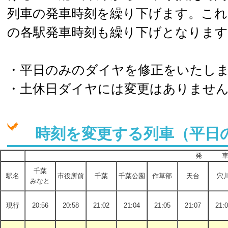
列車の発車時刻を繰り下げます。これ
の各駅発車時刻も繰り下げとなります
・平日のみのダイヤを修正をいたし
・
土休日ダイヤには変更はありませ
時刻を変更する列車（平日
発 
千葉
駅名
市役所前
千葉
千葉公園
作草部
天台
穴
みなと
現行
20:56
20:58
21:02
21:04
21:05
21:07
21: