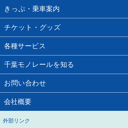
駅時刻表
普通運賃
きっぷ・乗車案内
所要時間
定期運賃
乗車券の種類
チケット・グッズ
空中さんぽマップ
団体乗車
払い戻し
駅窓口販売チケット
各種サービス
空の散歩道
フリーきっぷ
フリーきっぷ
千葉モノグッズ
モノちゃんトラベル
千葉モノレールを知る
URBAN FLYER時刻表
貸切列車
チバノサト1日周遊きっぷ
葭川となみグッズ
貸切列車
営業距離世界最長
お問い合わせ
記念切符
俺ガイルグッズ
広告募集
車両紹介
お客様の声
会社概要
割引制度
初音ミクグッズ
ロケーションサービス
モノちゃん
よくあるご質問
その他のご案内
会社概要
俺の妹。
外部リンク
直営駐車場パーク＆ライド