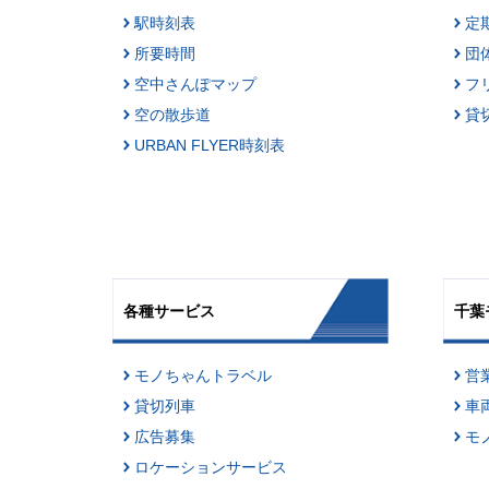
駅時刻表
定
所要時間
団
空中さんぽマップ
フ
空の散歩道
貸
URBAN FLYER時刻表
各種サービス
千葉
モノちゃんトラベル
営
貸切列車
車
広告募集
モ
ロケーションサービス