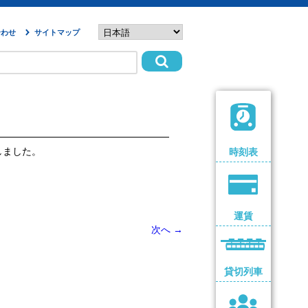
合わせ
サイトマップ
しました。
時刻表
運賃
次へ
→
貸切列車