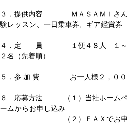
３．提供内容 ＭＡＳＡＭＩさん
験レッスン、一日乗車券、ギア鑑賞券
４．定 員 １便４８人 １～４
２名（先着順）
５．参 加 費 お一人様２，００
６ 応募方法 （１）当社ホームペ
ームからお申し込み
（２）ＦＡＸでお申し