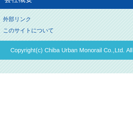
初音ミクグッズ
ロケーションサービス
モノちゃん
よくあるご質問
その他のご案内
会社概要
俺の妹。
外部リンク
直営駐車場パーク＆ライド
お問い合わせ先
このサイトについて
パスモのご案内
社長ごあいさつ
ステーションギャラリー
運送約款
決算概要
Copyright(c) Chiba Urban Monorail Co.,Ltd. Al
駅構内出店者様募集
輸送人員の推移（PDF）
安全報告書
中期経営計画
個人情報保護方針
国民保護業務計画（PDF）