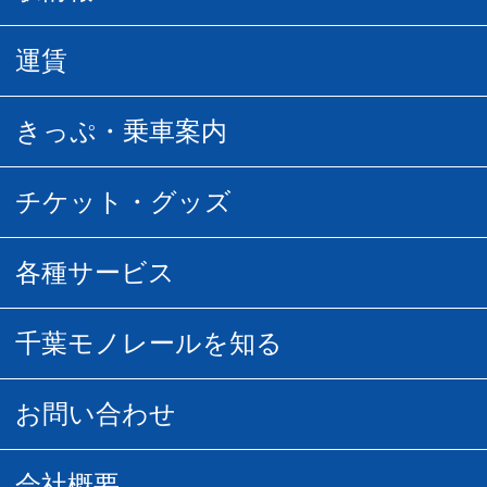
駅情報
運賃
駅時刻表
普通運賃
きっぷ・乗車案内
所要時間
定期運賃
乗車券の種類
チケット・グッズ
空中さんぽマップ
団体乗車
払い戻し
駅窓口販売チケット
各種サービス
空の散歩道
フリーきっぷ
フリーきっぷ
千葉モノグッズ
モノちゃんトラベル
千葉モノレールを知る
URBAN FLYER時刻表
貸切列車
チバノサト1日周遊きっぷ
葭川となみグッズ
貸切列車
営業距離世界最長
お問い合わせ
記念切符
俺ガイルグッズ
広告募集
車両紹介
お客様の声
会社概要
割引制度