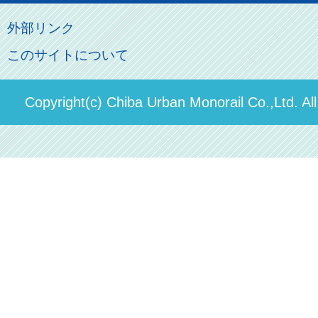
モノちゃん
よくあるご質問
その他のご案内
会社概要
俺の妹。
外部リンク
直営駐車場パーク＆ライド
お問い合わせ先
このサイトについて
パスモのご案内
社長ごあいさつ
ステーションギャラリー
運送約款
決算概要
Copyright(c) Chiba Urban Monorail Co.,Ltd. Al
駅構内出店者様募集
輸送人員の推移（PDF）
安全報告書
中期経営計画
個人情報保護方針
国民保護業務計画（PDF）