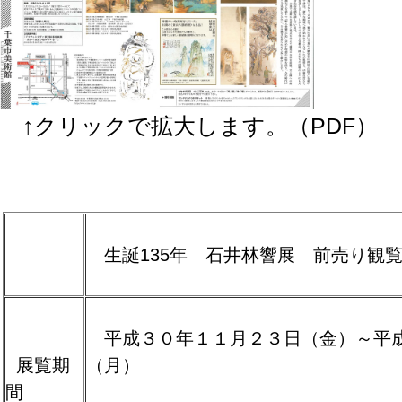
↑クリックで拡大します。（PDF）
生誕135年 石井林響展 前売り観
平成３０年１１月２３日（金）～平
展覧期
（月）
間