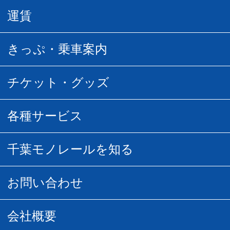
駅情報
運賃
駅時刻表
普通運賃
きっぷ・乗車案内
所要時間
定期運賃
乗車券の種類
チケット・グッズ
空中さんぽマップ
団体乗車
払い戻し
駅窓口販売チケット
各種サービス
空の散歩道
フリーきっぷ
フリーきっぷ
千葉モノグッズ
モノちゃんトラベル
千葉モノレールを知る
URBAN FLYER時刻表
貸切列車
チバノサト1日周遊きっぷ
葭川となみグッズ
貸切列車
営業距離世界最長
お問い合わせ
記念切符
俺ガイルグッズ
広告募集
車両紹介
お客様の声
会社概要
割引制度
初音ミクグッズ
ロケーションサービス