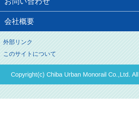
お問い合わせ
記念切符
俺ガイルグッズ
広告募集
車両紹介
お客様の声
会社概要
割引制度
初音ミクグッズ
ロケーションサービス
モノちゃん
よくあるご質問
その他のご案内
会社概要
俺の妹。
外部リンク
直営駐車場パーク＆ライド
お問い合わせ先
このサイトについて
パスモのご案内
社長ごあいさつ
ステーションギャラリー
運送約款
決算概要
Copyright(c) Chiba Urban Monorail Co.,Ltd. Al
駅構内出店者様募集
輸送人員の推移（PDF）
安全報告書
中期経営計画
個人情報保護方針