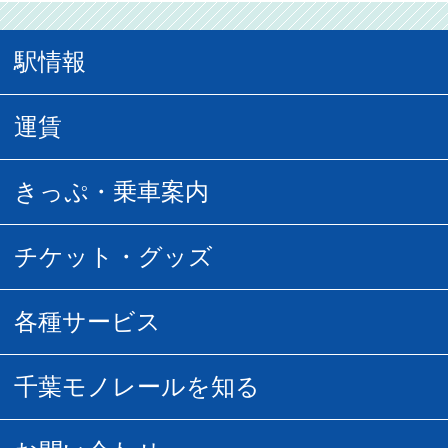
駅情報
駅情報
運賃
駅時刻表
普通運賃
きっぷ・乗車案内
所要時間
定期運賃
乗車券の種類
チケット・グッズ
空中さんぽマップ
団体乗車
払い戻し
駅窓口販売チケット
各種サービス
空の散歩道
フリーきっぷ
フリーきっぷ
千葉モノグッズ
モノちゃんトラベル
千葉モノレールを知る
URBAN FLYER時刻表
貸切列車
チバノサト1日周遊きっぷ
葭川となみグッズ
貸切列車
営業距離世界最長